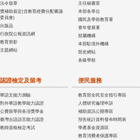
法令規章
主任秘書室
獎補助規定(含教育經費分配審議
本部各單位
委員會)
國民及學前教育署
出版品
青年發展署
行政院公報資訊網
部屬機構
教育剪影
本部駐境外機構
主題網站
部史網站
各級學校
認證檢定及留考
便民服務
華語文能力測驗
教育部全民安全指引專區
對外華語教學能力認證
人體研究倫理申訴
公費留學與各項獎學金
補助資訊公開專區
臺灣台語語言能力認證
預告統計資料發布時間表
教師資格檢定考試
學產基金資源區
教育消費者保護專區