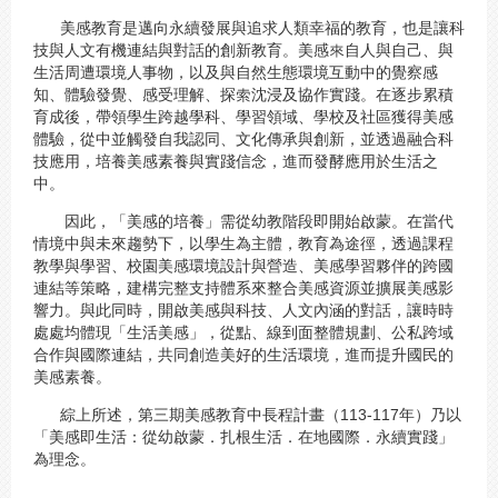
美感教育是邁向永續發展與追求人類幸福的教育，也是讓科
技與人文有機連結與對話的創新教育。美感來自人與自己、與
生活周遭環境人事物，以及與自然生態環境互動中的覺察感
知、體驗發覺、感受理解、探索沈浸及協作實踐。在逐步累積
育成後，帶領學生跨越學科、學習領域、學校及社區獲得美感
體驗，從中並觸發自我認同、文化傳承與創新，並透過融合科
技應用，培養美感素養與實踐信念，進而發酵應用於生活之
中。
因此，「美感的培養」需從幼教階段即開始啟蒙。在當代
情境中與未來趨勢下，以學生為主體，教育為途徑，透過課程
教學與學習、校園美感環境設計與營造、美感學習夥伴的跨國
連結等策略，建構完整支持體系來整合美感資源並擴展美感影
響力。與此同時，開啟美感與科技、人文內涵的對話，讓時時
處處均體現「生活美感」，從點、線到面整體規劃、公私跨域
合作與國際連結，共同創造美好的生活環境，進而提升國民的
美感素養。
綜上所述，第三期美感教育中長程計畫（113-117年）乃以
「美感即生活：從幼啟蒙．扎根生活．在地國際．永續實踐」
為理念。