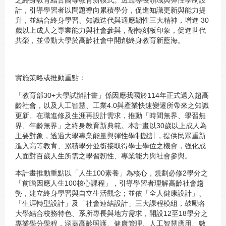
計，引導學習者以問題導向累積學分，促進知識更新與能力提
升，並結合終身學習、知識迭代與適應韌性三大精神，增進 30
歲以上成人之專業能力與社會參與，翻轉刻板印象，促進世代
共榮，並帶動大學於高齡社會中開創終身教育新藍海。
實施策略或推動重點：
「教育部30+大學試辦計畫」係因應我國於114年正式邁入超高
齡社會，以及人工智慧、工業4.0與產業快速變遷所帶來之知識
更新、在職進修及生涯再設計需求，推動「時間無界、學習無
界、年齡無界」之終身教育新典範。本計畫以30歲以上成人為
主要對象，透過大學專業能量與彈性學制設計，提供民眾重新
進入高等教育、累積學分並銜接取得學士學位之機會，強化成
人面對百歲人生所需之學習韌性、專業能力與社會參與。
本計畫推動重點以「人生100素養」為核心，規劃必修2學分之
「前瞻因應人生100核心課程」，引導學習者理解高齡社會趨
勢，建立終身學習與自立生活觀念；並依「全人健康設計」、
「生涯轉型設計」及「社會連結設計」三大課程模組，鼓勵各
大學結合校務特色、系所專長與地方需求，開設12至18學分之
專業學分學程，涵蓋高齡照護、健康管理、人工智慧應用、數