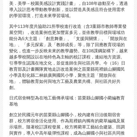
美．美學－校園美感設計實踐計畫」，自108年啟動至今，透過
導入設計思考帶動教學創新，並以營造具美感且符合使用需求
的學習環境，打造未來學習場域。
其中113年度共協助21所學校進行改造（含3案縣市教師專業發
展空間），改造案例也更加豐富多元，並依教學目標與場域功
能分為5大主題：「創意舞臺」、「支援與關懷」、「開放與在
地」、「多元探索」及「教師成長」等，除了回應教育現場的
變化，也進一步反映未來的教學趨勢。在108課綱架構下，越來
越多學校開設以在地特色為主軸的校訂課程，連結地方資源、
引導學生認識在地文化，並促進師生與社區共學。今（16）日
教育部及計畫團隊實地走訪改造案例之苗栗縣苑裡鎮山腳國民
小學及彰化縣二林鎮廣興國民小學，聚焦主題「開放與在
地」，體驗教育如何與地方工藝及農業共構、與社區共好共
創。
日式宿舍轉型為在地工藝傳承場域：苗栗縣山腳國小藺編教育
基地
創立於民國元年的苗栗縣山腳國小，校內建有日治後期宿舍
群，校方將宿舍活化使用、作為苑裡鎮內獨有的藺草編織及展
示場所。隨著校訂課程發展，校方將藺草工藝結合建築、田調
與實作，導入中高年級彈性課程，成為山腳國小與社區共同推