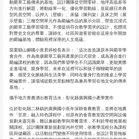
動藺草工藝傳承的基地。設計團隊從空間零碎、地坪高低差等
方向進行解題，將動線單一化、優化學習動線，並延續日本典
型民居空間，以押入（壁櫥）、床脇（陳列架）及床之間（展
示壁龕）三種空間單元作為藺編作品的展示分區，營造沉浸式
的藺草工藝學習環境。不僅提供符合教學需求的設計，也體現
對歷史文化的尊重，讓師生、社區與遊客皆能在這座全年開放
的藺編基地，體驗苑裡深厚的人文底蘊。
苗栗縣山腳國小黃君婷校長表示：「這次改造讓原本與藺草學
會合作、作為推廣藺草工藝與產業的日式宿舍，成為適合進行
藺編課程的教室，因為我們希望學生不只認識藺草，更能實際
走進場域、親身學習。未來在這裡可以和孩子聊聊藺草的故
事、感受文化脈絡與生活美學，同時在量身打造的矮桌上學習
藺編實作，讓場域從觀光景點轉型為兼具學習在地文化的傳承
基地」。
攜手地方青農湧出教育活水：彰化縣廣興國小產學實作
位於彰化縣二林鎮的廣興國小長年深耕食農教育，並將在地農
作「甘蔗」融入特色課程中，但原有的食育教室因空間與設備
規劃未盡完善，難以兼顧教學與用餐需求，不利於學校推展相
關課程。設計團隊重新規劃室內外空間，依教學流程分為課程
區與儲藏區，以活動拉門變換不同使用情境，並設計育苗拖板