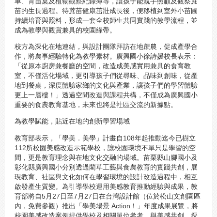
車、育苗桌及植物觀察紀錄簿等，讓孩子能親手照顧及觀察蔗
苗的生長過程。待蔗苗健康茁壯成長後，便移植到室外小苗圃
持續培育與照料，形成一套全校師生共同實踐的教學流程，並
成為教學與觀賞兼具的校園綠帶。
校方為深化在地連結，與設計團隊拜訪在地蔗農，促成產學合
作，將農事經驗轉化為教學素材。廣興國小徐詩媛校長表示：
「從原本廚房兼餐廳的空間，改造成美感實用兼具的食育教
室，不僅活化場域，更引導孩子們從尋味、品味到創味，從產
地到餐桌，深度體驗家鄉的文化與產業，讓孩子們的學習體驗
更上一層樓！」透過空間改造與課程共構，不僅成為廣興國小
重要的食農教育基地，未來也將是社區交流的新據點。
為教學賦能，貼近在地的創新學習場域
教育部表示，「學美．美學」計畫自108年起推動迄今已樹立
112所校園美感改造示範學校，讓校園環境不單只是學習的空
間，更是教育理念與在地文化交融的場域。苗栗縣山腳國小及
彰化縣廣興國小分別透過藺草工藝與食農教育的實踐共創，展
現教育、社區與文化如何在學習環境的設計改造過程中，相互
啟發產生質變。為引導學校運用美感教育推動經驗與成果，教
育部將自5月27日至7月27日在台灣設計館（位於松山文創園區
內，免費參觀）推出「學美場景 Action！」年度成果展覽，將
校園美感改造案例提供學校及相關單位參考，與美感共創、探