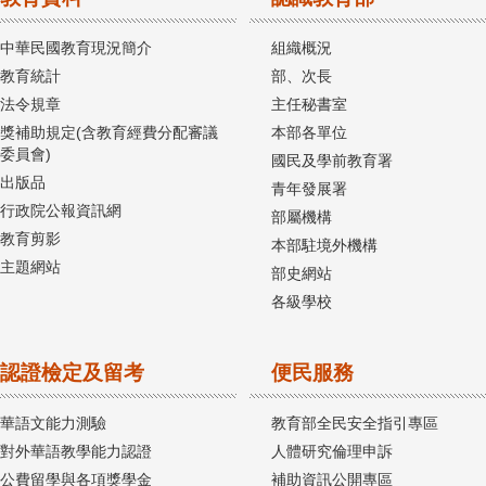
中華民國教育現況簡介
組織概況
教育統計
部、次長
法令規章
主任秘書室
獎補助規定(含教育經費分配審議
本部各單位
委員會)
國民及學前教育署
出版品
青年發展署
行政院公報資訊網
部屬機構
教育剪影
本部駐境外機構
主題網站
部史網站
各級學校
認證檢定及留考
便民服務
華語文能力測驗
教育部全民安全指引專區
對外華語教學能力認證
人體研究倫理申訴
公費留學與各項獎學金
補助資訊公開專區