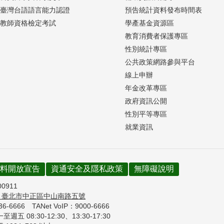
臺灣台語語言能力認證
預告統計資料發布時間表
教師資格檢定考試
學產基金資源區
教育消費者保護專區
性別統計專區
公共政策網路參與平台
線上申辦
年金改革專區
政府資訊公開
性別平等專區
就業資訊
料開放宣告
資通安全及隱私政策
無障礙說明
00911
7
臺北市中正區中山南路五號
736-6666
TANet VoIP：9000-6666
週五 08:30-12:30、
13:30-17:30